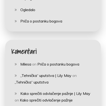
Ogledalo
Priča o postanku bogova
Komentari
Milesa
on
Priča o postanku bogova
„Tehnička“ uputstva | Lily May
on
„Tehnička“ uputstva
Kako sprečiti odvlačenje pažnje | Lily May
on
Kako sprečiti odvlačenje pažnje