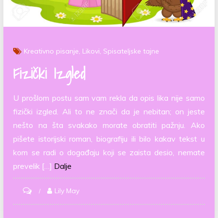
Kreativno pisanje
Likovi
Spisateljske tajne
Fizički Izgled
U prošlom postu sam vam rekla da opis lika nije samo
fizički izgled. Ali to ne znači da je nebitan; on jeste
nešto na šta svakako morate obratiti pažnju. Ako
pišete istorijski roman, biografiju ili bilo kakav tekst u
kom se radi o događaju koji se zaista desio, nemate
prevelik […]
Dalje
on
Lily May
Fizički
izgled