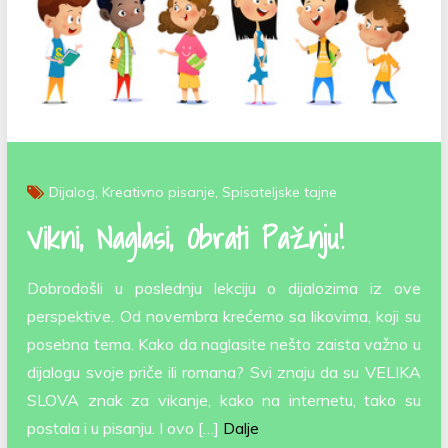
Dijalog
Kreativno pisanje
Spisateljske tajne
Vikni, Naglasi, Obrati Pažnju!
Dobrodošli u poslednju lekciju o dijalozima iz ove
perspektive. Od novembra krećemo sa likovima, koji su
posebna tema. Kako da naglasite nešto zaista važno u
dijalogu svoje priče ili romana? Svi znaju da su VELIKA
SLOVA znak za vikanje, kako na internetu, tako su
postala i u pisanju. I ovo […]
Dalje