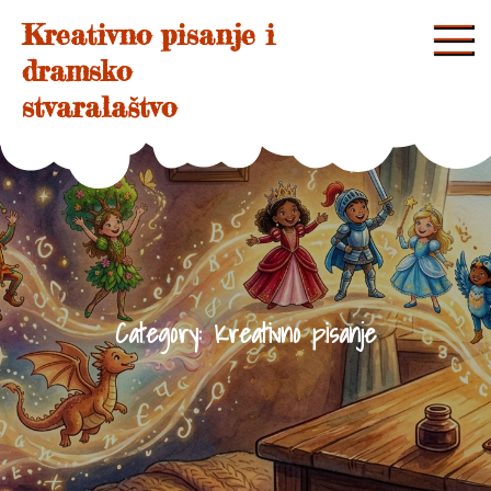
Skip
Kreativno pisanje i
to
dramsko
content
stvaralaštvo
Category:
Kreativno pisanje