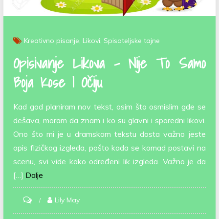
Kreativno pisanje
Likovi
Spisateljske tajne
Opisivanje Likova – Nije To Samo
Boja Kose I Očiju
Kad god planiram nov tekst, osim što osmislim gde se
dešava, moram da znam i ko su glavni i sporedni likovi.
Ono što mi je u dramskom tekstu dosta važno jeste
opis fizičkog izgleda, pošto kada se komad postavi na
scenu, svi vide kako određeni lik izgleda. Važno je da
[…]
Dalje
on
Lily May
Opisivanje