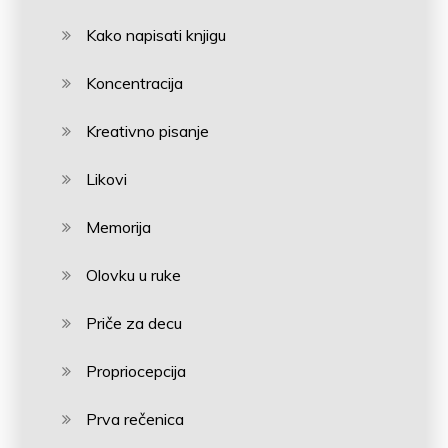
Kako napisati knjigu
Koncentracija
Kreativno pisanje
Likovi
Memorija
Olovku u ruke
Priče za decu
Propriocepcija
Prva rečenica