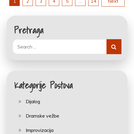
Posts
1
2
3
4
5
…
14
Next
nije
pagination
Njutnov)
Pretraga
Search
for:
Kategorije Postova
Dijalog
Dramske vežbe
Improvizacija