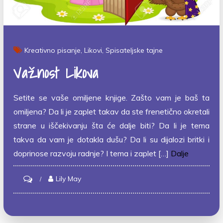
Kreativno pisanje
Likovi
Spisateljske tajne
Važnost Likova
Setite se vaše omiljene knjige. Zašto vam je baš ta
omiljena? Da li je zaplet takav da ste frenetično okretali
strane u iščekivanju šta će dalje biti? Da li je tema
takva da vam je dotakla dušu? Da li su dijalozi britki i
doprinose razvoju radnje? I tema i zaplet […]
Dalje
on
Lily May
Važnost
likova