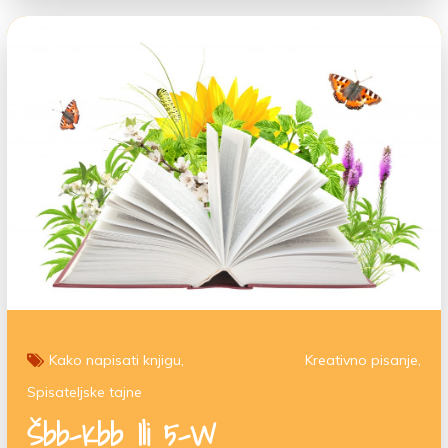
Kako napisati knjigu
Kreativno pisanje
Spisateljske tajne
Šbb-Kbb Ili 5-W