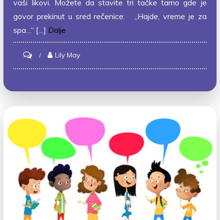
vaši likovi. Možete da stavite tri tačke tamo gde je
govor prekinut u sred rečenice: „Hajde, vreme je za
spa…“ […]
Dalje
on
Lily May
Prekidanje
i
tri
tačke…