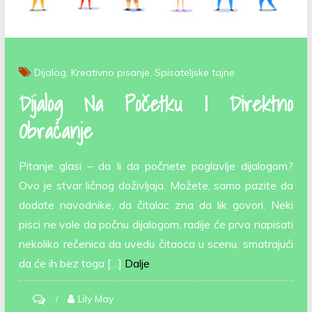
Dijalog
Kreativno pisanje
Spisateljske tajne
Dijalog Na Početku I Direktno
Obraćanje
Pitanje glasi – da li da počnete poglavlje dijalogom?
Ovo je stvar ličnog doživljaja. Možete, samo pazite da
dodate navodnike, da čitalac zna da lik govori. Neki
pisci ne vole da počnu dijalogom, radije će prvo napisati
nekoliko rečenica da uvedu čitaoca u scenu, smatrajući
da će ih bez toga […]
Dalje
on
Lily May