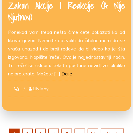
Zakon Akcije I Reakcije (a Nije
Njutnov)
Ponekad vam treba nešto čime ćete pokazati ko od
likova govori. Nemojte dozvoliti da čitalac mora da se
vraća unazad i da broji redove da bi video ko je šta
izgovorio. Napišite ’reče’. Ovo je najjednostavniji način.
To ’reče’ se uklopi u tekst i postane nevidljivo, ukoliko
ne preterate. Možete […]
Dalje
on
Lily May
Zakon
akcije
i
reakcije
(a