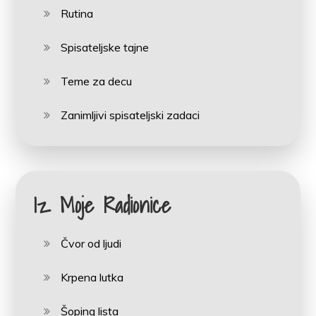
Rutina
Spisateljske tajne
Teme za decu
Zanimljivi spisateljski zadaci
Iz Moje Radionice
Čvor od ljudi
Krpena lutka
Šoping lista