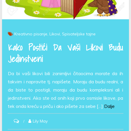
Kreativno pisanje
Likovi
Spisateljske tajne
Kako Postići Da Vaši Likovi Budu
Jedinstveni
Da bi vaši likovi bili zanimljivi čitaocima morate da ih
takvim i napravite tj. napišete. Moraju da budu realni, a
da biste to postigli, moraju da budu kompleksni ali i
jedinstveni. Ako ste od onih koji prvo osmisle likove, pa
tek onda kreću u priču i ako pišete za sebe […]
Dalje
on
Lily May
Kako