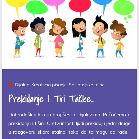
Dijalog
Kreativno pisanje
Spisateljske tajne
Prekidanje I Tri Tačke…
Dobrodošli u lekciju broj šest o dijalozima. Pričaćemo o
prekidanju i tišini. U stvarnosti ljudi prekidaju jedni druge
u razgovoru skoro stalno, tako da to mogu da rade i