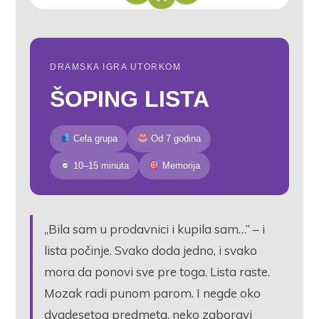
DRAMSKA IGRA UTORKOM
ŠOPING LISTA
Cela grupa
Od 7 godina
10–15 minuta
Memorija
„Bila sam u prodavnici i kupila sam…” – i
lista počinje. Svako doda jedno, i svako
mora da ponovi sve pre toga. Lista raste.
Mozak radi punom parom. I negde oko
dvadesetog predmeta, neko zaboravi