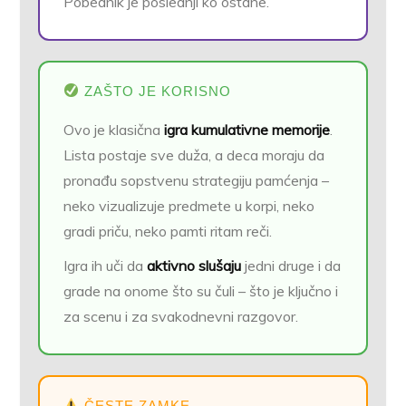
Pobednik je poslednji ko ostane.
ZAŠTO JE KORISNO
Ovo je klasična
igra kumulativne memorije
.
Lista postaje sve duža, a deca moraju da
pronađu sopstvenu strategiju pamćenja –
neko vizualizuje predmete u korpi, neko
gradi priču, neko pamti ritam reči.
Igra ih uči da
aktivno slušaju
jedni druge i da
grade na onome što su čuli – što je ključno i
za scenu i za svakodnevni razgovor.
ČESTE ZAMKE