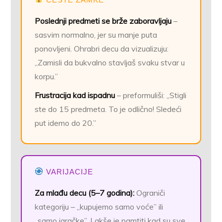
Poslednji predmeti se brže zaboravljaju
–
sasvim normalno, jer su manje puta
ponovljeni. Ohrabri decu da vizualizuju:
„Zamisli da bukvalno stavljaš svaku stvar u
korpu.”
Frustracija kad ispadnu
– preformuliši: „Stigli
ste do 15 predmeta. To je odlično! Sledeći
put idemo do 20.”
VARIJACIJE
Za mlađu decu (5–7 godina):
Ograniči
kategoriju – „kupujemo samo voće” ili
„samo igračke”. Lakše je pamtiti kad su sve