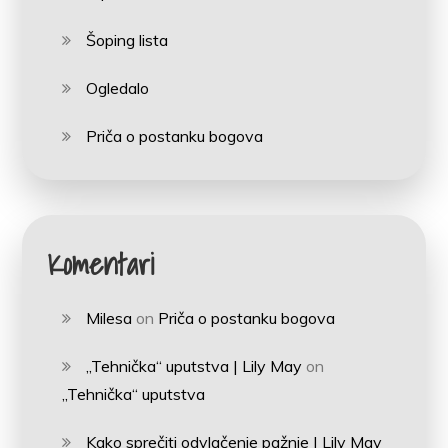
Šoping lista
Ogledalo
Priča o postanku bogova
Komentari
Milesa
on
Priča o postanku bogova
„Tehnička“ uputstva | Lily May
on
„Tehnička“ uputstva
Kako sprečiti odvlačenje pažnje | Lily May