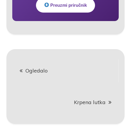
Preuzmi priručnik
Post
Ogledalo
navigation
Krpena lutka