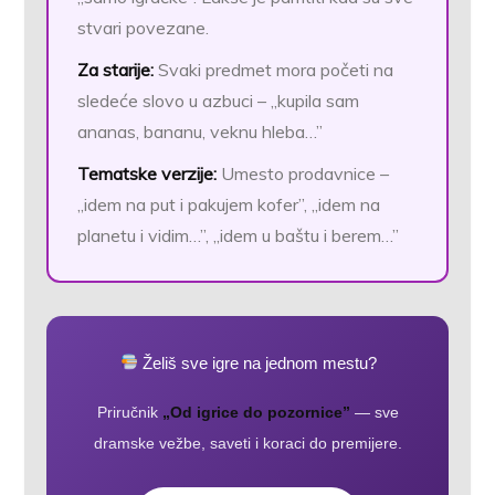
stvari povezane.
Za starije:
Svaki predmet mora početi na
sledeće slovo u azbuci – „kupila sam
ananas, bananu, veknu hleba…”
Tematske verzije:
Umesto prodavnice –
„idem na put i pakujem kofer”, „idem na
planetu i vidim…”, „idem u baštu i berem…”
Želiš sve igre na jednom mestu?
Priručnik
„Od igrice do pozornice”
— sve
dramske vežbe, saveti i koraci do premijere.