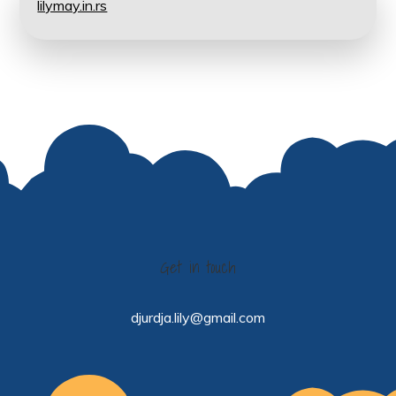
lilymay.in.rs
Get in touch
djurdja.lily@gmail.com