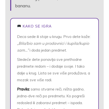
bananu.
KAKO SE IGRA
Deca sede ili stoje u krugu. Prvo dete kaže:
„Bila/bio sam u prodavnici i kupila/kupio
sam…”
i doda jedan predmet.
Sledeće dete ponavlja sve prethodne
predmete redom – i dodaje svoje. I tako
dalje u krug. Lista se sve više produžava, a
mozak sve više radi.
Pravila:
samo stvarne reči, ništa gadno,
jedna-dve reči po predmetu. Ko pogreši
redosled ili zaboravi predmet – ispada.