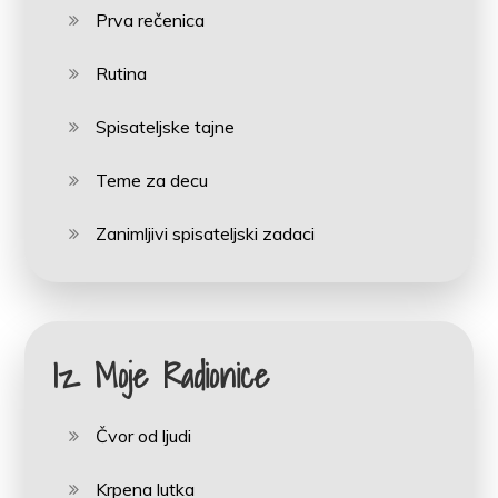
Prva rečenica
Rutina
Spisateljske tajne
Teme za decu
Zanimljivi spisateljski zadaci
Iz Moje Radionice
Čvor od ljudi
Krpena lutka