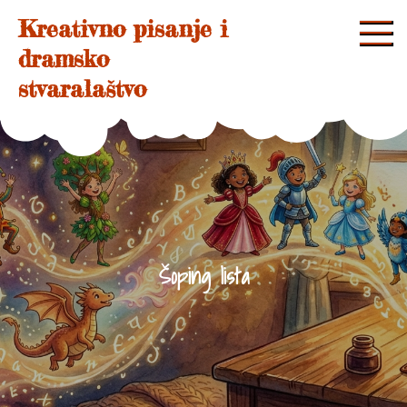
Skip
Kreativno pisanje i
to
dramsko
content
stvaralaštvo
Šoping lista