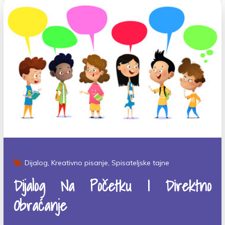
Dijalog
Kreativno pisanje
Spisateljske tajne
Dijalog Na Početku I Direktno
Obraćanje