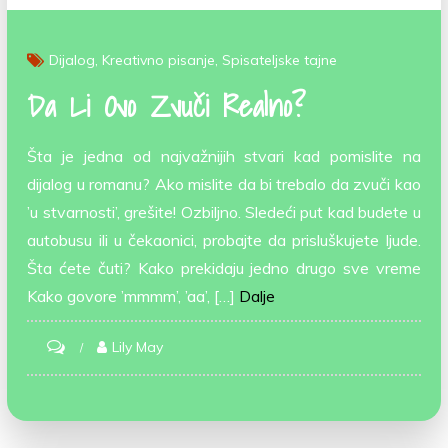
Dijalog
Kreativno pisanje
Spisateljske tajne
Da Li Ovo Zvuči Realno?
Šta je jedna od najvažnijih stvari kad pomislite na
dijalog u romanu? Ako mislite da bi trebalo da zvuči kao
’u stvarnosti’, grešite! Ozbiljno. Sledeći put kad budete u
autobusu ili u čekaonici, probajte da prisluškujete ljude.
Šta ćete čuti? Kako prekidaju jedno drugo sve vreme
Kako govore ’mmmm’, ’aa’, […]
Dalje
on
Lily May
Da
li
ovo