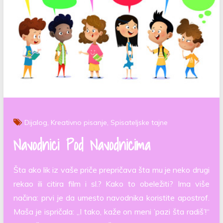
Dijalog
Kreativno pisanje
Spisateljske tajne
Navodnici Pod Navodnicima
Šta ako lik iz vaše priče prepričava šta mu je neko drugi
rekao ili citira film i sl.? Kako to obeležiti? Ima više
načina: prvi je da umesto navodnika koristite apostrof.
Maša je ispričala: „I tako, kaže on meni ’pazi šta radiš’!“