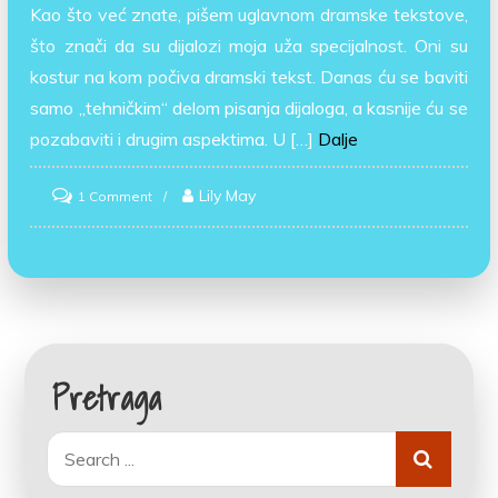
Kao što već znate, pišem uglavnom dramske tekstove,
što znači da su dijalozi moja uža specijalnost. Oni su
kostur na kom počiva dramski tekst. Danas ću se baviti
samo „tehničkim“ delom pisanja dijaloga, a kasnije ću se
pozabaviti i drugim aspektima. U […]
Dalje
on
Lily May
1 Comment
„Tehnička“
uputstva
Pretraga
Search
for: