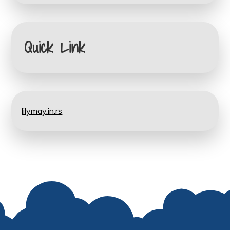
Quick Link
lilymay.in.rs