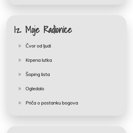
Iz Moje Radionice
Čvor od ljudi
Krpena lutka
Šoping lista
Ogledalo
Priča o postanku bogova