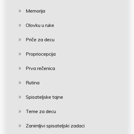
Memorija
Olovku u ruke
Priče za decu
Propriocepcija
Prva rečenica
Rutina
Spisateljske tajne
Teme za decu
Zanimljivi spisateljski zadaci