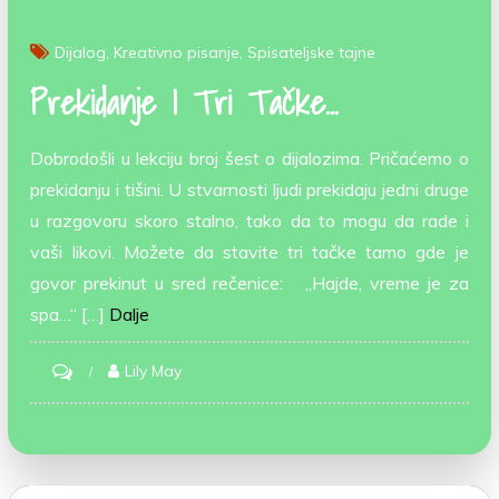
Dijalog
Kreativno pisanje
Spisateljske tajne
Prekidanje I Tri Tačke…
Dobrodošli u lekciju broj šest o dijalozima. Pričaćemo o
prekidanju i tišini. U stvarnosti ljudi prekidaju jedni druge
u razgovoru skoro stalno, tako da to mogu da rade i
vaši likovi. Možete da stavite tri tačke tamo gde je
govor prekinut u sred rečenice: „Hajde, vreme je za
spa…“ […]
Dalje
on
Lily May
Prekidanje
i
tri
tačke…