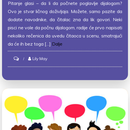
Pitanje glasi – da li da počnete poglavlje dijalogom?
Ovo je stvar ličnog doživljaja. Možete, samo pazite da
dodate navodnike, da čitalac zna da lik govori. Neki
pisci ne vole da počnu dijalogom, radije će prvo napisati
nekoliko rečenica da uvedu čitaoca u scenu, smatrajući
da će ih bez toga […]
Dalje
on
Lily May
Dijalog
na
početku
i
direktno
obraćanje