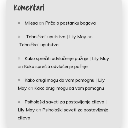
Komentari
Milesa
on
Priča o postanku bogova
„Tehnička“ uputstva | Lily May
on
„Tehnička“ uputstva
Kako sprečiti odvlačenje pažnje | Lily May
on
Kako sprečiti odvlačenje pažnje
Kako drugi mogu da vam pomognu | Lily
May
on
Kako drugi mogu da vam pomognu
Psihološki saveti za postavljanje ciljeva |
Lily May
on
Psihološki saveti za postavljanje
ciljeva