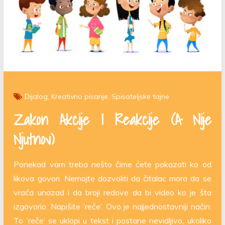
Dijalog
Kreativno pisanje
Spisateljske tajne
Zakon Akcije I Reakcije (a Nije
Njutnov)
Ponekad vam treba nešto čime ćete pokazati ko od
likova govori. Nemojte dozvoliti da čitalac mora da se
vraća unazad i da broji redove da bi video ko je šta
izgovorio. Napišite ’reče’. Ovo je najjednostavniji način.
To ’reče’ se uklopi u tekst i postane nevidljivo, ukoliko