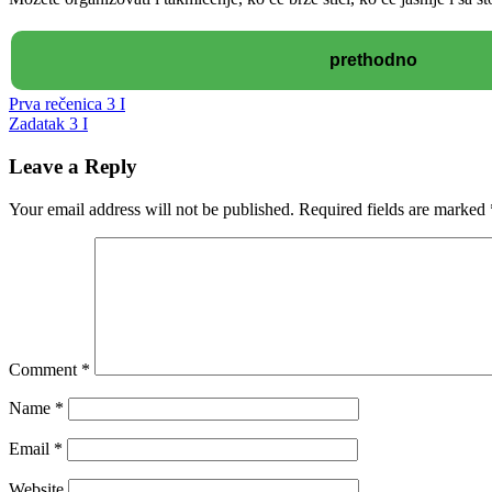
Post
prethodno
navigation
Prva rečenica 3 I
Zadatak 3 I
Leave a Reply
Your email address will not be published.
Required fields are marked
Comment
*
Name
*
Email
*
Website