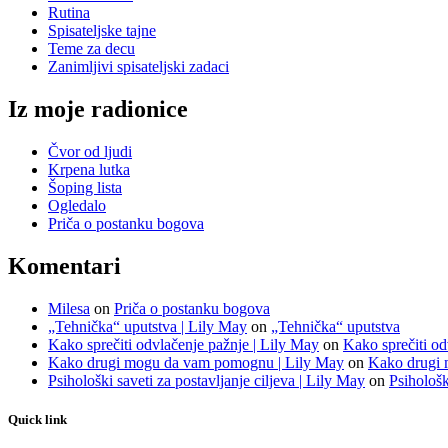
Rutina
Spisateljske tajne
Teme za decu
Zanimljivi spisateljski zadaci
Iz moje radionice
Čvor od ljudi
Krpena lutka
Šoping lista
Ogledalo
Priča o postanku bogova
Komentari
Milesa
on
Priča o postanku bogova
„Tehnička“ uputstva | Lily May
on
„Tehnička“ uputstva
Kako sprečiti odvlačenje pažnje | Lily May
on
Kako sprečiti od
Kako drugi mogu da vam pomognu | Lily May
on
Kako drugi
Psihološki saveti za postavljanje ciljeva | Lily May
on
Psihološk
Quick link