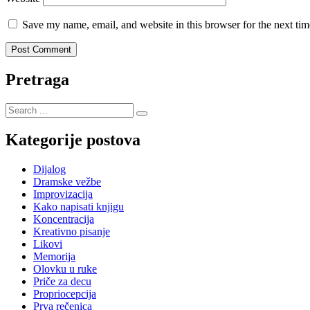
Save my name, email, and website in this browser for the next ti
Pretraga
Search
for:
Kategorije postova
Dijalog
Dramske vežbe
Improvizacija
Kako napisati knjigu
Koncentracija
Kreativno pisanje
Likovi
Memorija
Olovku u ruke
Priče za decu
Propriocepcija
Prva rečenica