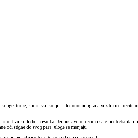
 knjige, torbe, kartonske kutije… Jednom od igrača vežite oči i recite m
kao ni fizički dodir učesnika. Jednostavnim rečima saigrači treba da d
ane oči stigne do svog para, uloge se menjaju.
o manje reči objasniti saigraču kuda da se kreće itd.