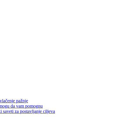
vlačenje pažnje
 mogu da vam pomognu
i saveti za postavljanje ciljeva