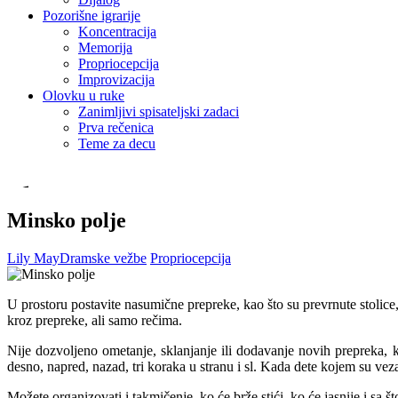
Pozorišne igrarije
Koncentracija
Memorija
Propriocepcija
Improvizacija
Olovku u ruke
Zanimljivi spisateljski zadaci
Prva rečenica
Teme za decu
Minsko polje
Lily May
Dramske vežbe
Propriocepcija
U prostoru postavite nasumične prepreke, kao što su prevrnute stolice,
kroz prepreke, ali samo rečima.
Nije dozvoljeno ometanje, sklanjanje ili dodavanje novih prepreka, 
desno, napred, nazad, tri koraka u stranu i sl. Kada dete kojem su vez
Možete organizovati i takmičenje, ko će brže stići, ko će jasnije i sa št