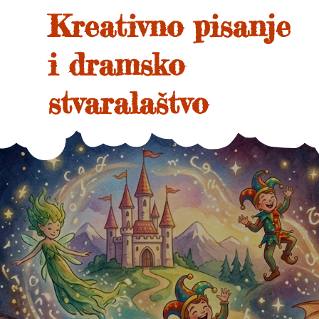
Skip
Kreativno pisanje
to
content
i dramsko
stvaralaštvo