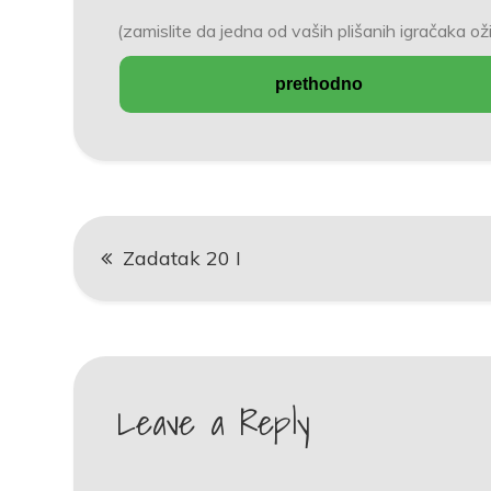
(zamislite da jedna od vaših plišanih igračaka oži
prethodno
Post
Zadatak 20 I
navigation
Leave a Reply