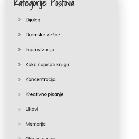
Kategorije Postova
Dijalog
Dramske vežbe
Improvizacija
Kako napisati knjigu
Koncentracija
Kreativno pisanje
Likovi
Memorija
Olovku u ruke