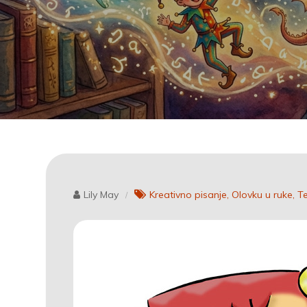
Lily May
Kreativno pisanje
Olovku u ruke
T