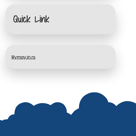
Quick Link
lilymay.in.rs