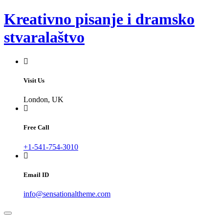
Skip
Kreativno pisanje i dramsko
to
content
stvaralaštvo
Visit Us
London, UK
Free Call
+1-541-754-3010
Email ID
info@sensationaltheme.com