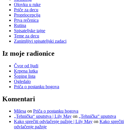
Olovku u ruke
Priče za decu
Propriocepcija
Prva rečenica
Rutina
Spisateljske tajne
Teme za decu
Zanimljivi spisateljski zadaci
Iz moje radionice
Čvor od ljudi
Krpena lutka
Šoping lista
Ogledalo
Priča o postanku bogova
Komentari
Milesa
on
Priča o postanku bogova
„Tehnička“ uputstva | Lily May
on
„Tehnička“ uputstva
Kako sprečiti odvlačenje pažnje | Lily May
on
Kako sprečiti
odvlačenje pažnje