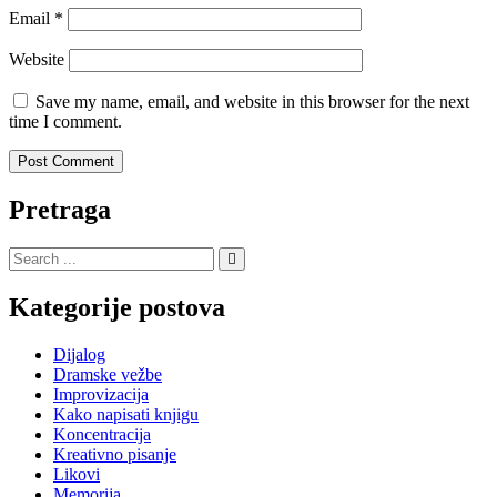
Email
*
Website
Save my name, email, and website in this browser for the next
time I comment.
Pretraga
Search
for:
Kategorije postova
Dijalog
Dramske vežbe
Improvizacija
Kako napisati knjigu
Koncentracija
Kreativno pisanje
Likovi
Memorija