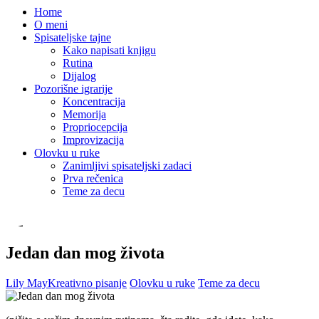
Home
O meni
Spisateljske tajne
Kako napisati knjigu
Rutina
Dijalog
Pozorišne igrarije
Koncentracija
Memorija
Propriocepcija
Improvizacija
Olovku u ruke
Zanimljivi spisateljski zadaci
Prva rečenica
Teme za decu
Jedan dan mog života
Lily May
Kreativno pisanje
Olovku u ruke
Teme za decu