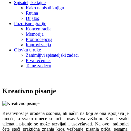
Spisateljske tajne
Kako napisati knjigu
Rutina
Dijalog
Pozorišne igrarije
Koncentracija
Memorija
Propriocepcija
Improvizacija
Olovku u ruke
Zanimljivi spisateljski zadaci
Prva rečenica
Teme za decu
Kreativno pisanje
Kreativnost je urođena osobina, ali način na koji se ona ispoljava je
umeće, a svako umeće se uči i usavršava vežbom. Kao i svaki
talenat i pisanje se može razvijati i usavršavati. Na ovoj radionici
ćete steći praktična znanja kroz vežbanje pisanja priča, pesama,