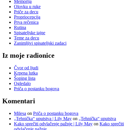
Memorija
Olovku u ruke
Priče za decu
Propriocepcija
Prva rečenica
Rutina
Spisateljske tajne
Teme za decu
Zanimljivi spisateljski zadaci
Iz moje radionice
Čvor od ljudi
Krpena lutka
Šoping lista
Ogledalo
Priča o postanku bogova
Komentari
Milesa
on
Priča o postanku bogova
„Tehnička“ uputstva | Lily May
on
„Tehnička“ uputstva
Kako sprečiti odvlačenje pažnje | Lily May
on
Kako sprečiti
odvlačenje pažnje