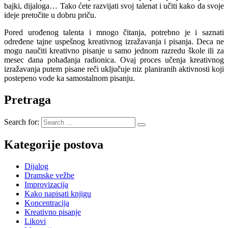
bajki, dijaloga… Tako ćete razvijati svoj talenat i učiti kako da svoje
ideje pretočite u dobru priču.
Pored urođenog talenta i mnogo čitanja, potrebno je i saznati
određene tajne uspešnog kreativnog izražavanja i pisanja. Deca ne
mogu naučiti kreativno pisanje u samo jednom razredu škole ili za
mesec dana pohađanja radionica. Ovaj proces učenja kreativnog
izražavanja putem pisane reči uključuje niz planiranih aktivnosti koji
postepeno vode ka samostalnom pisanju.
Pretraga
Search for:
Kategorije postova
Dijalog
Dramske vežbe
Improvizacija
Kako napisati knjigu
Koncentracija
Kreativno pisanje
Likovi