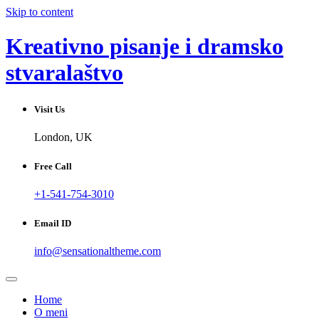
Skip to content
Kreativno pisanje i dramsko
stvaralaštvo
Visit Us
London, UK
Free Call
+1-541-754-3010
Email ID
info@sensationaltheme.com
Home
O meni